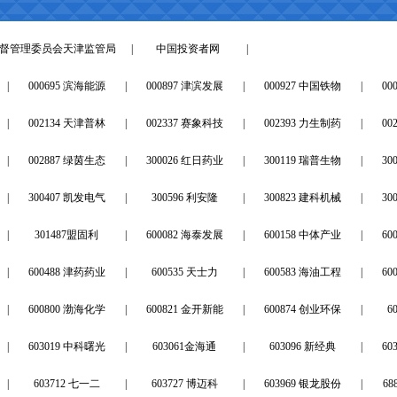
督管理委员会天津监管局
|
中国投资者网
|
|
000695 滨海能源
|
000897 津滨发展
|
000927 中国铁物
|
00
|
002134 天津普林
|
002337 赛象科技
|
002393 力生制药
|
00
|
002887 绿茵生态
|
300026 红日药业
|
300119 瑞普生物
|
30
|
300407 凯发电气
|
300596 利安隆
|
300823 建科机械
|
30
|
301487盟固利
|
600082 海泰发展
|
600158 中体产业
|
60
|
600488 津药药业
|
600535 天士力
|
600583 海油工程
|
60
|
600800 渤海化学
|
600821 金开新能
|
600874 创业环保
|
6
|
603019 中科曙光
|
603061金海通
|
603096 新经典
|
60
|
603712 七一二
|
603727 博迈科
|
603969 银龙股份
|
6