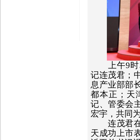
上午9时3
记连茂君；
息产业部部
都本正；天
记、管委会
宏宇，共同
连茂君在致
天成功上市